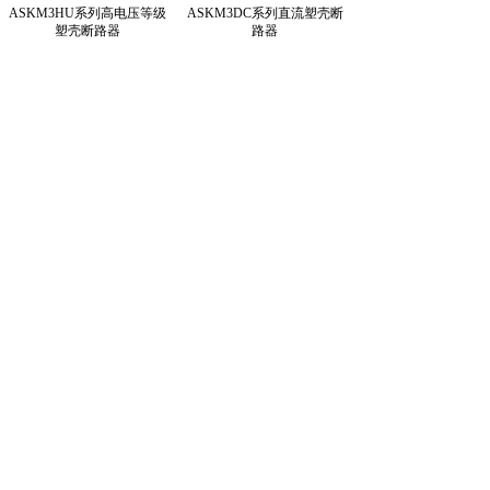
ASKM3HU系列高电压等级
ASKM3DC系列直流塑壳断
塑壳断路器
路器
1
上一页
下一页
共 6 条 共 1 页